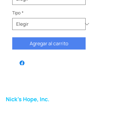
Tipo
*
Agregar al carrito
Nick's Hope, Inc.
Milton Shopping Plaza
5716 Berkshire Valley Rd
Oakridge, NJ
Correo: