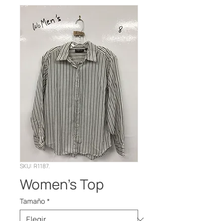
SKU: R1187.
Women's Top
Tamaño
*