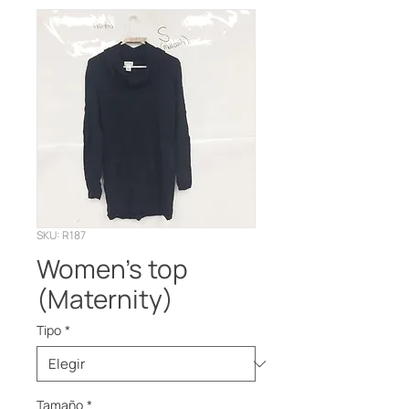
SKU: R187
Women’s top
(Maternity)
Tipo
*
Tamaño
*