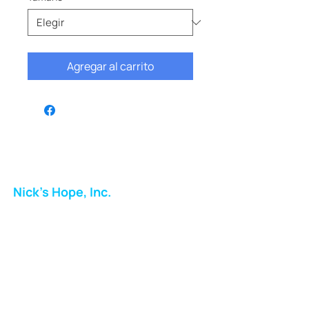
Agregar al carrito
Nick's Hope, Inc.
Milton Shopping Plaza
5716 Berkshire Valley Rd
Oakridge, NJ
Correo:
info.nickshope@gmail.com
Teléfono: