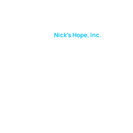
Nick's Hope, Inc.
Milton Shopping Plaza
5716 Berkshire Valley Rd
Oakridge, NJ
Correo:
info.nickshope@gmail.com
Teléfono:
973-798-9217
Fundraising Boutique Thrift Store
Phone:
973-409-4166