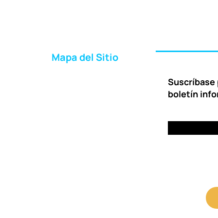
Mapa del Sitio
Inicio
Suscríbase 
Acerca de Nosotros
boletín inf
Formas de Ayudar
Entrega
Preguntas Frecuentes
Contáctenos
Portal para Clientes