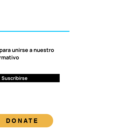
para unirse a nuestro
ormativo
Suscribirse
DONATE