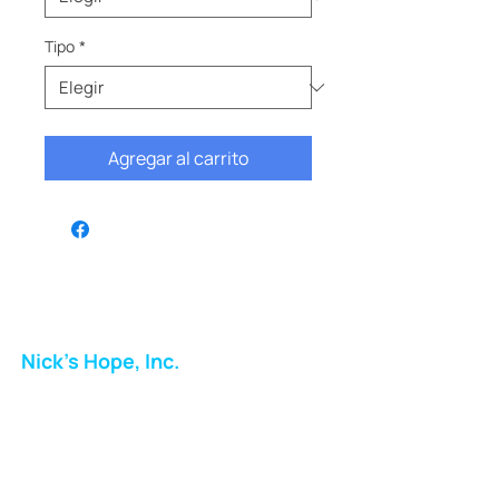
Tipo
*
Agregar al carrito
Nick's Hope, Inc.
Milton Shopping Plaza
5716 Berkshire Valley Rd
Oakridge, NJ
Correo: