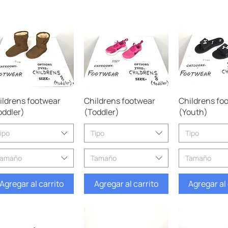
Vista rápida
Vista rápida
Vista rá
ildrens footwear
Childrens footwear
Childrens fo
oddler)
(Toddler)
(Youth)
ipo
Tipo
Tipo
Tamaño
Tamaño
Tamaño
Agregar al carrito
Agregar al carrito
Agregar al 