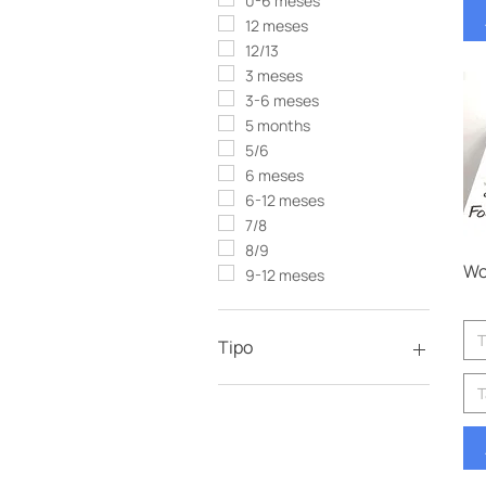
0-6 meses
12 meses
12/13
3 meses
3-6 meses
5 months
5/6
6 meses
6-12 meses
7/8
8/9
Wo
9-12 meses
T
Tipo
CLEATS
Hombres
Mujeres
Niños