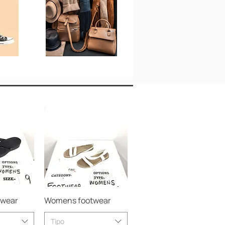
Accesorios
pida
Vista rápida
twear
Womens footwear
Tipo