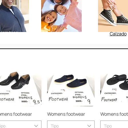
Hombres
Niños
Calzado
Vista rápida
Vista rápida
Vista rá
mens footwear
Womens footwear
Womens foo
ipo
Tipo
Tipo