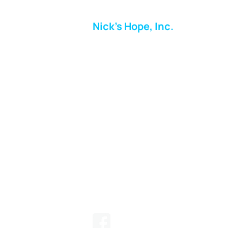
Nick's Hope, Inc.
Milton Shopping Plaza
5716 Berkshire Valley Rd
Oakridge, NJ
Correo:
info.nickshope@gmail.com
Teléfono:
973-798-9217
Fundraising Boutique Thrift Store
Phone:
973-409-4166
Síganos