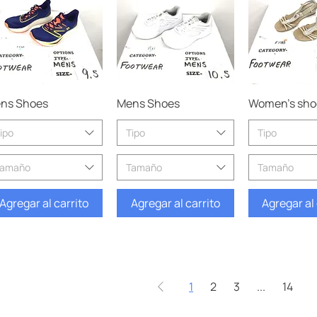
Vista rápida
Vista rápida
Vista rá
ns Shoes
Mens Shoes
Women’s sho
ipo
Tipo
Tipo
Tamaño
Tamaño
Tamaño
Agregar al carrito
Agregar al carrito
Agregar al 
1
2
3
...
14