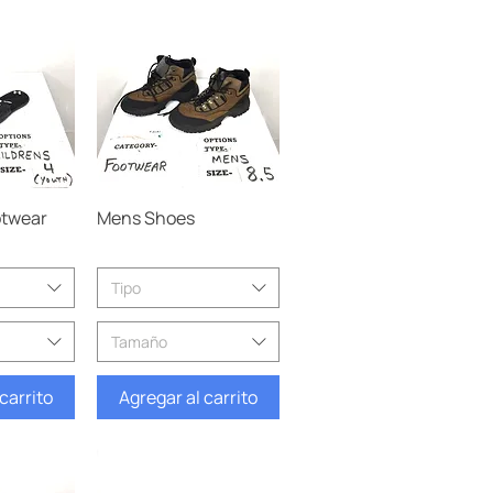
pida
Vista rápida
otwear
Mens Shoes
Tipo
Tamaño
carrito
Agregar al carrito