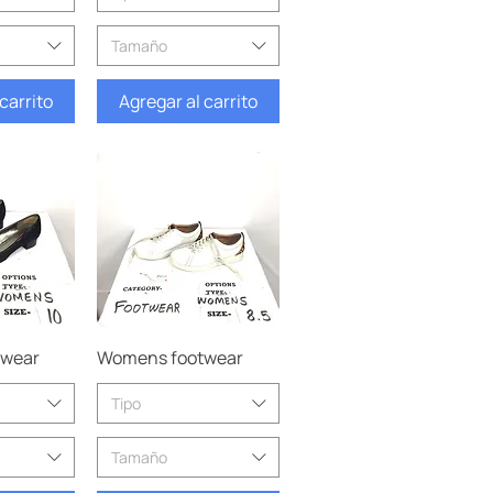
Tamaño
carrito
Agregar al carrito
pida
Vista rápida
twear
Womens footwear
Tipo
Tamaño