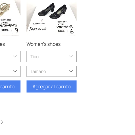
pida
Vista rápida
es
Women’s shoes
Tipo
Tamaño
carrito
Agregar al carrito