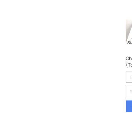
Ch
(T
T