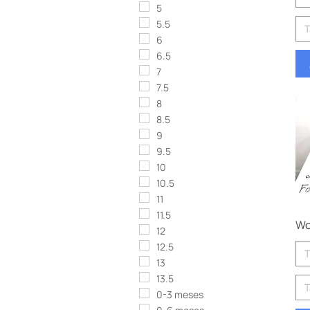
5
5.5
6
6.5
7
7.5
8
8.5
9
9.5
10
10.5
11
11.5
Wo
12
12.5
T
13
13.5
0-3 meses