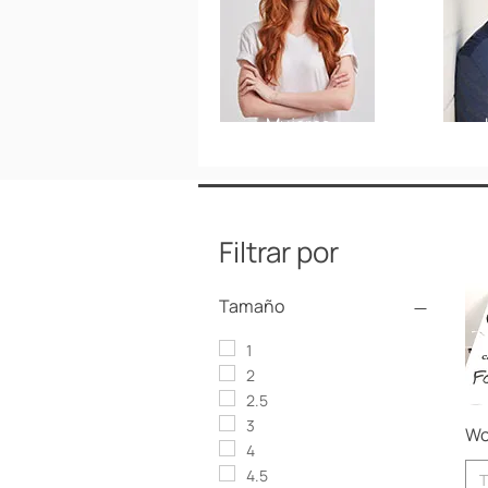
Mujeres
Filtrar por
Tamaño
1
2
2.5
3
Wo
4
4.5
T