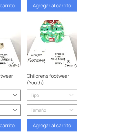
carrito
Agregar al carrito
pida
Vista rápida
otwear
Childrens footwear
(Youth)
Tipo
Tamaño
carrito
Agregar al carrito