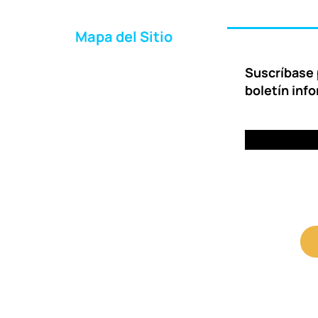
Mapa del Sitio
Inicio
Suscríbase 
Acerca de Nosotros
boletín inf
Formas de Ayudar
Entrega
Preguntas Frecuentes
Contáctenos
Portal para Clientes