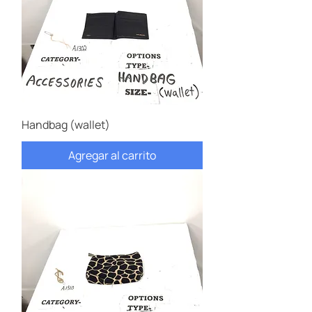
Handbag (wallet)
Agregar al carrito