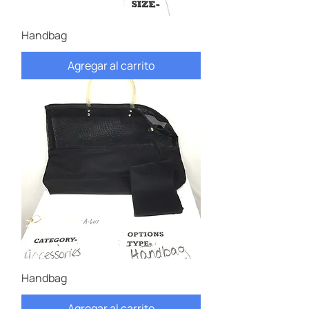
Handbag
Agregar al carrito
Handbag
Agregar al carrito